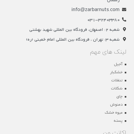
info@zarbarnuts.com
031-32403380
شعبه 2: اصفهان، فرودگاه بین المللی شهید بهشتی
شعبه 3: تهران ، فرودگاه بین المللی امام خمینی (ره)
لینک های مهم
آجیل
خشکبار
تنقلات
شکلات
چای
دمنوش
میوه خشک
پسته
اکانت من