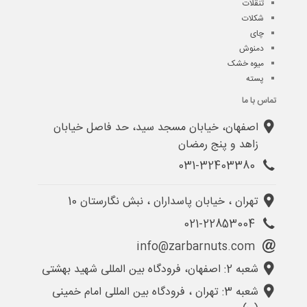
تنقلات
شکلات
چای
دمنوش
میوه خشک
پسته
تماس با ما
اصفهان، خیابان مسجد سید، حد فاصل خیابان
زاهد و پنج رمضان
031-32403380
تهران ، خیابان پاسداران ، نبش نگارستان 10
021-22853004
info@zarbarnuts.com
شعبه 2: اصفهان، فرودگاه بین المللی شهید بهشتی
شعبه 3: تهران ، فرودگاه بین المللی امام خمینی