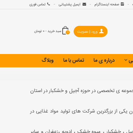
صفحه اینستاگرام
ایمیل پشتیبانی
تماس فوری
سبد خرید
-
0 تومان
ورود | عضویت
0
ی
درباره ی ما
تماس با ما
وبلاگ
بار ،در سال1397 با هدف ایجاد یک مجموعه ی تخصصی در حوزه آجیل و خشکبار در استان
ال زایی مستقیم بالغ بر 400 نفر به عنوان یکی از بزرگترین شرکت های تولید مواد غذایی در
یل ، خشکبار ، میوه خشک ، ادویه ،زعفران و سایر