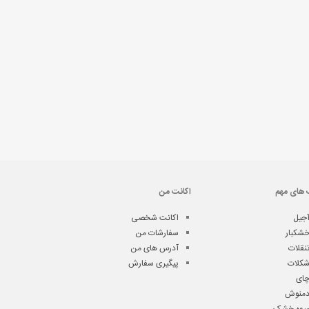
 های مهم
اکانت من
جیل
اکانت شخصی
شکبار
سفارشات من
نقلات
آدرس های من
کلات
پیگیری سفارش
ای
منوش
یوه خشک