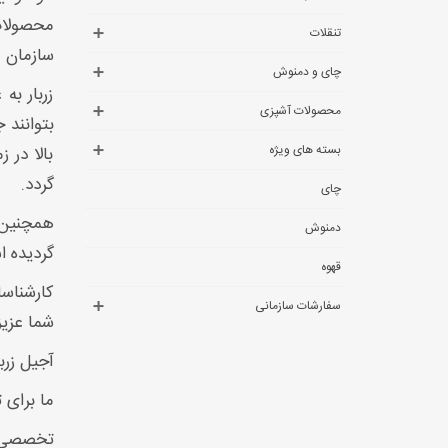
محصولات
تنقلات
سازمان غ
چای و دمنوش
زربار به
محصولات آشپزی
بتوانند 
بسته های ویژه
بالا در 
گردد.
چای
همچنین 
دمنوش
گردیده ا
قهوه
کارشناسا
سفارشات سازمانی
شما عزی
آجیل زرب
ما برای 
تخصصی ک