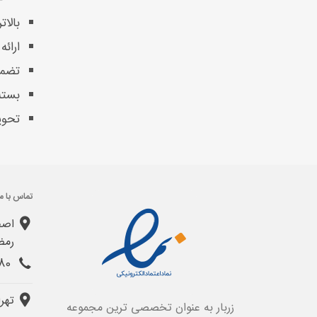
بالا
ارائ
تضمی
بسته
تحوی
تماس با ما
اصف
رمض
031-32403380
تهرا
زربار به عنوان تخصصی ترین مجموعه