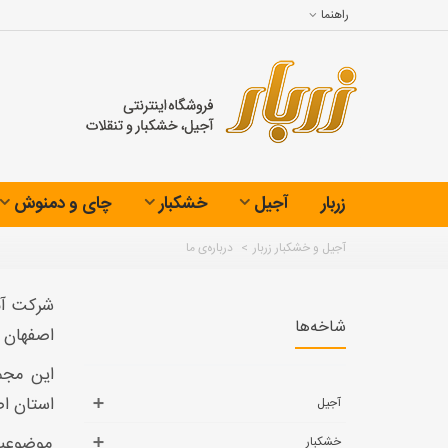
راهنما
زربار
آجیل
خشکبار
چای و دمنوش
آجیل و خشکبار زربار
>
درباره‌ی ما
شاخه‌ها
اصفهان ش
این مجم
استان اص
آجیل
موضوعیت 
خشکبار