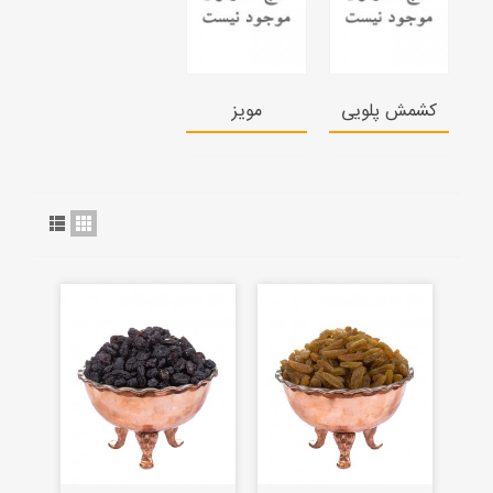
کشمش پلویی
مویز