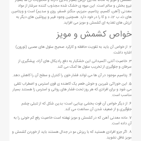
کشمش و مویز به لحاظ غذایی ارزش بسیار بالایی دارند و محتویات آن ها بسیار
نیرو بخش و سالم است. این میوه ی خشک شده مجذوب کننده سرشار از مواد
معدنی (آهن، کلسیم، پتاسیم، منیزیم، منگنز، فسفر، روی و سدیم) است و ویتامین
های ث، ب 12، د و کا را در خود دارد. همچنین وجود فیبر و پروتئین های دیگر به
ارزش های تغذیه ای کشمش و مویز می افزاید.
خواص کشمش و مویز
2. از خواص آن باید به تقویت حافظه و کارکرد صحیح سلول های عصبی (نورون)
اشاره داشت.
3. خاصیت آنتی اکسیدانی این خشکبار به دفع رادیکال های آزاد، پیشگیری از
سرطان و جلوگیری از تخریب سلول ها کمک می کند.
4. پتاسیم موجود در آن ها می تواند فشار خون را کنترل و سطح آن را کاهش دهد.
5. این خوراکی شیرین و خوش طعم یک کاهنده ی قوی استرس و اضطراب تلقی
می شود و برای افرادی که هر روز تحت فشار های روانی و استرس زا هستند بسیار
مناسب است.
6. از دیگر خواص آن قوت بخشی بینایی است؛ بدین شکل که از تنبلی چشم
جلوگیری و از ضعیف شدن آن ممانعت می کند.
7. ماده معدنی آهن که در کشمش و مویز نهفته است خاصیت رفع کم خونی را به
آن داده است.
8. اگر جزو افرادی هستید که با ریزش مو در جدال هستند باید از خوردن کشمش و
مویز غافل نشوید.