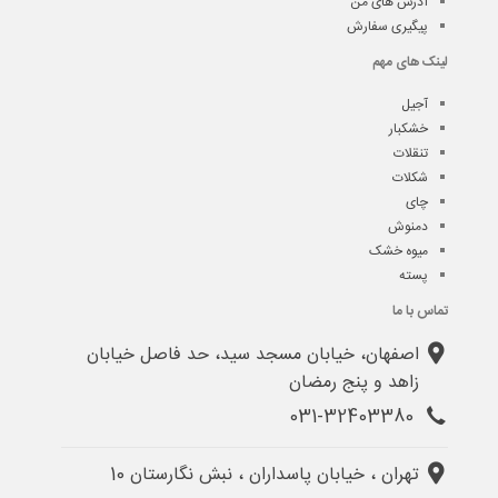
آدرس های من
پیگیری سفارش
لینک های مهم
آجیل
خشکبار
تنقلات
شکلات
چای
دمنوش
میوه خشک
پسته
تماس با ما
اصفهان، خیابان مسجد سید، حد فاصل خیابان
زاهد و پنج رمضان
031-32403380
تهران ، خیابان پاسداران ، نبش نگارستان 10