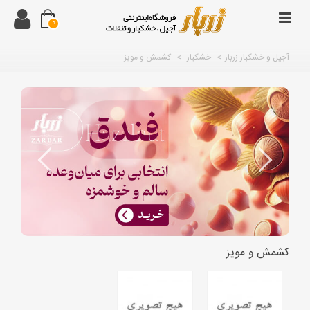
0
آجیل و خشکبار زربار
>
خشکبار
>
کشمش و مویز
کشمش و مویز