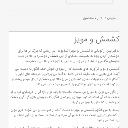
نمایش 1 - 7 از 7 محصول
کشمش و مویز
ما ایرانیان از کودکی با کشمش و مویز آشنا بوده ایم. زمانی که بزرگ تر ها برای
خوشحال کردن بچه ها همیشه مقداری از این
خشکبار
خوشمزه و اعلا در جیب
هایشان نگه می داشتند و در زمانی خاص به کوچک تر ها می بخشیدند.
کشمش و مویز فرآورده های هستند که از میوه ی خوش طعم انگور به دست می
آیند؛ فرق هایی با هم دارند که در ادامه به آنها می پردازیم. در دهه های اخیر با
آشکار شدن محتویات مغذی کشمش و مویز حالا این خشکبار در دل مردم بیشتر جا
باز کرده است و خریداران بیشتری را به سوی خود جذب می کند.
از انگور می توان به دو روش مصرف داشت؛ یا باید نوع تازه آن را خریداری کرد یا از
خشک شده آن استفاده کرد. میوه ی رسیده ی انگور که به روش های گوناگون خشک
می شود را کشمش یا مویز می گویند.
بسته به نوع انگور، کشمش و مویز به دست آمده از هم متمایز می شوند. فرق مویز
با کشمش در این است که دانه های آن سیاه و درشت تر است و از انگور شاهانی
برداشت می شود.