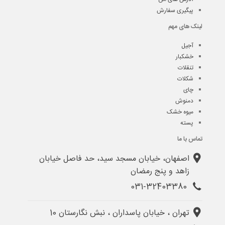
پیگیری سفارش
لینک های مهم
آجیل
خشکبار
تنقلات
شکلات
چای
دمنوش
میوه خشک
پسته
تماس با ما
اصفهان، خیابان مسجد سید، حد فاصل خیابان
زاهد و پنج رمضان
031-32403380
تهران ، خیابان پاسداران ، نبش نگارستان 10