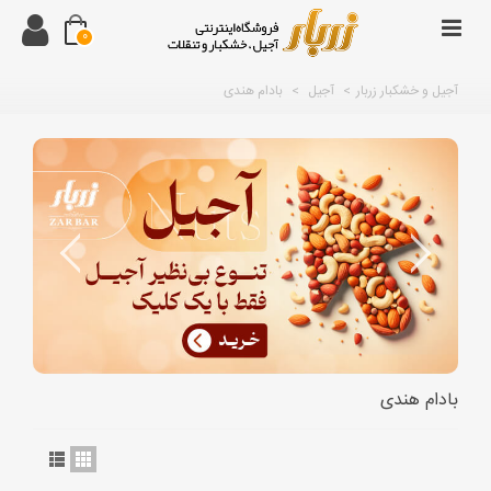
0
آجیل و خشکبار زربار
>
آجیل
>
بادام هندی
بادام هندی