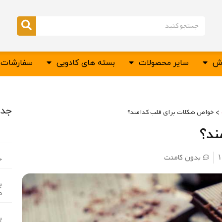
وش
سایر محصولات
بسته های کادویی
سفارشات س
جدی
>
خواص شکلات برای قلب کدامند؟
ند؟
ب
بدون کامنت
خ
ب
م
ب