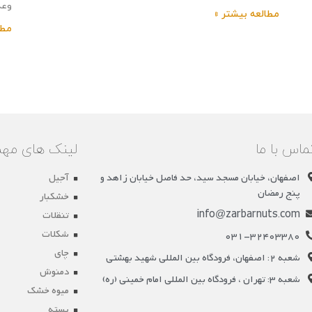
آشنا باشید؛ تا
وعد
مطالعه بیشتر »
بدا
مطا
ماس با ما
لینک های مهم
اصفهان، خیابان مسجد سید، حد فاصل خیابان زاهد و
آجیل
پنج رمضان
خشکبار
info@zarbarnuts.com
تنقلات
شکلات
031-32403380
چای
شعبه 2: اصفهان، فرودگاه بین المللی شهید بهشتی
دمنوش
شعبه 3: تهران ، فرودگاه بین المللی امام خمینی (ره)
میوه خشک
پسته