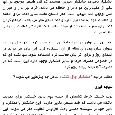
خشکبار نامبرده خشکبار شیرین هستند که قند طبیعی موجود در آنها
یکی از مفیدترین مواد برای حافظه می باشد. خرما نیز دارای میزان
قابل توجهی قند طبیعی است. مغز انسان مانند سایر اعضا برای ادامه
ی فعالیت خود به غذا نیاز دارد و قند غذای مغز می باشد. فراهم کردن
قند برای مغز با استفاده از مواد سالم باعث افزایش فعالیت و کارایی
حافظه می شود.
بنابراین می توان خرما را جایگزین مواد مضر کرد و در طول روز به
عنوان میان وعده ی سالم از آن استفاده کرد. این ماده می تواند در
ابتدای روز و برای افزایش فعالیت فرد استفاده شود. تنها نکته ای که
در خصوص مصرف خرما و سایر خشکبار وجود دارد این است که در
مصرف آنها نباید زیاده روی کرد.
مطلب مرتبط:”
شامل چه چیزهایی می شوند؟”
خشکبار چاق کننده
نتیجه گیری
توت خشک، خرما، کشمش از جمله مهم ترین خشکبار برای تقویت
حافظه می باشند که قند طبیعی بالایی دارند. این خشکبار با عملکرد و
تاثیر خود بر سیستم عصبی باعث افزایش فعالیت مغز می شوند. این
مواد را می توان در طول روز و نیز در زمان مطالعه مصرف کرد تا