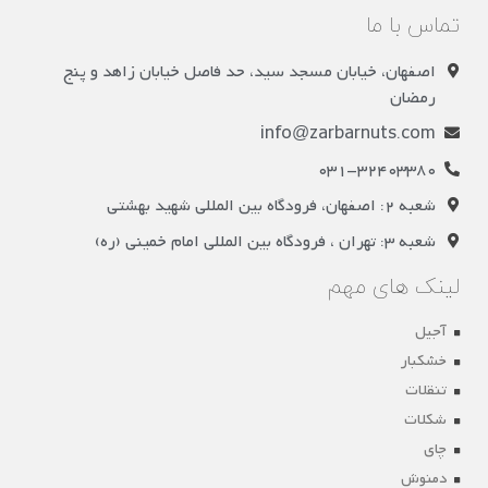
تماس با ما
اصفهان، خیابان مسجد سید، حد فاصل خیابان زاهد و پنج
رمضان
info@zarbarnuts.com
031-32403380
شعبه 2: اصفهان، فرودگاه بین المللی شهید بهشتی
شعبه 3: تهران ، فرودگاه بین المللی امام خمینی (ره)
لینک های مهم
آجیل
خشکبار
تنقلات
شکلات
چای
دمنوش