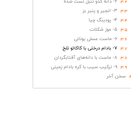
۲- دانه کدو تنبل تست شده
۳- انجیر و پنیر بز
۴- پودینگ چیا
۵- موز شکلات
۶- ماست عسلی یونانی
۷- بادام درختی با کاکائو تلخ:
۸- ماست با دانه‌های آفتابگردان
۹- ترکیب سیب با کره بادام زمینی
سخن آخر