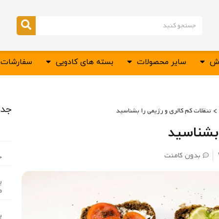
وش
سایر محصولات
بسته های کادویی
سفارشات س
جدی
>
تنقلات کم کالری و رژیمی را بشناسید
 بشناسید
ب
بدون کامنت
خ
ب
م
ب