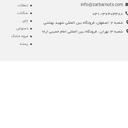
info@zarbarnuts.com
تنقلات
شکلات
031-32403380
چای
شعبه 2: اصفهان، فرودگاه بین المللی شهید بهشتی
دمنوش
شعبه 3: تهران ، فرودگاه بین المللی امام خمینی (ره)
میوه خشک
پسته