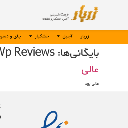
زربار
آجیل
خشکبار
چای و دمن
بایگانی‌ها:
Wp Reviews
عالی
عالی بود
ت