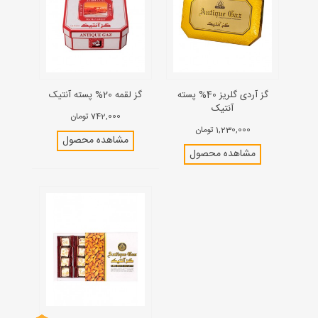
گز آردی گلریز 40% پسته
گز لقمه 20% پسته آنتیک
آنتیک
742,000 تومان
1,230,000 تومان
مشاهده محصول
مشاهده محصول