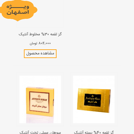
گز لقمه 30% مخلوط آنتیک
804,000 تومان
مشاهده محصول
گز لقمه 40% پسته آنتیک
سوهان عسلی تخت آنتیک