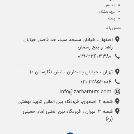
دمنوش
میوه خشک
پسته
تماس با ما
اصفهان، خیابان مسجد سید، حد فاصل خیابان
زاهد و پنج رمضان
031-32403380
تهران ، خیابان پاسداران ، نبش نگارستان 10
021-22853004
info@zarbarnuts.com
شعبه 2: اصفهان، فرودگاه بین المللی شهید بهشتی
شعبه 3: تهران ، فرودگاه بین المللی امام خمینی
(ره)