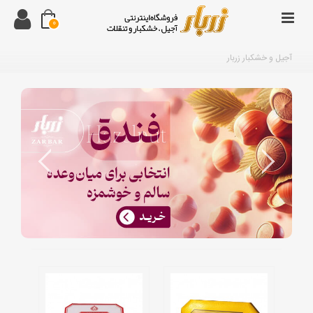
0
آجیل و خشکبار زربار