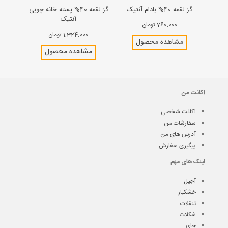
گز لقمه 40% بادام آنتیک
گز لقمه 40% پسته خانه چوبی
آنتیک
760,000 تومان
1,324,000 تومان
مشاهده محصول
مشاهده محصول
اکانت من
اکانت شخصی
سفارشات من
آدرس های من
پیگیری سفارش
لینک های مهم
آجیل
خشکبار
تنقلات
شکلات
چای