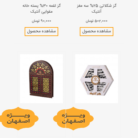
گز شکلاتی 25% سه مغز
گز لقمه 30% پسته خانه
آنتیک
مقوایی آنتیک
502,000 تومان
90,000 تومان
مشاهده محصول
مشاهده محصول