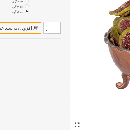
200 گرم
300 گرم
500 گرم
+
افزودن به سبد خر
-