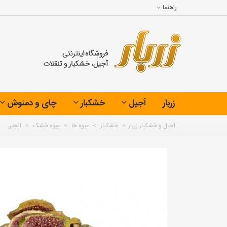
راهنما
زربار
آجیل
خشکبار
چای و دمنوش
آجیل و خشکبار زربار
>
خشکبار
>
میوه ها
>
میوه خشک
>
انجیر