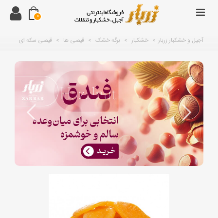
0
آجیل و خشکبار زربار
>
خشکبار
>
برگه خشک
>
قیصی ها
>
قیصی سکه ای