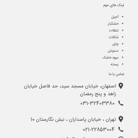
لینک های مهم
آجیل
خشکبار
تنقلات
شکلات
چای
دمنوش
میوه خشک
پسته
تماس با ما
اصفهان، خیابان مسجد سید، حد فاصل خیابان
زاهد و پنج رمضان
031-32403380
تهران ، خیابان پاسداران ، نبش نگارستان 10
021-22853004