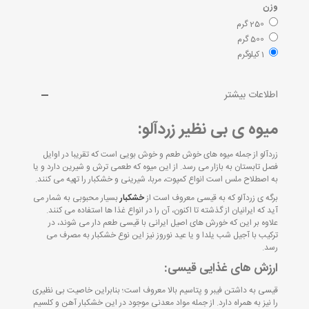
وزن
250 گرم
500 گرم
1 کیلوگرم
اطلاعات بیشتر
میوه ی بی نظیر زردآلو:
زردآلو از جمله میوه های خوش طعم و خوش بویی است که تقریبا در اوایل
فصل تابستان به بازار می رسد. از این میوه که طعمی ترش و شیرین دارد و یا
به اصطلاح ملس است انواع کمپوت، مربا، شیرینی و خشکبار را تهیه می کنند.
برگه ی زردآلو که به قیسی معروف است از
خشکبار
بسیار محبوبی به شمار می
آید که ایرانیان از گذشته تا اکنون، آن را در انواع غذا ها استفاده می کنند.
علاوه بر این که خورش های اصیل ایرانی با قیسی طعم دار می شوند، در
ترکیب با آجیل شب یلدا و یا عید نوروز نیز این نوع خشکبار به مصرف می
رسد.
ارزش های غذایی قیسی:
قیسی به داشتن فیبر و پتاسیم بالا معروف است؛ بنابراین خاصیت بی نظیری
را نیز به همراه دارد. از جمله مواد معدنی موجود در این خشکبار آهن و کلسیم