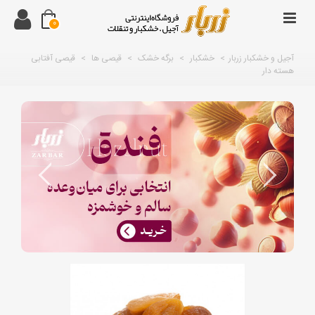
0
آجیل و خشکبار زربار
>
خشکبار
>
برگه خشک
>
قیصی ها
>
قیصی آفتابی
هسته دار