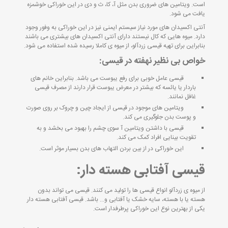
است. ویتامین های ضروری بدن مثل آ، کا، ث و دی در این خوراکی خوشمزه
یافت می شود.
آنتی اکسیدان های مورد نیاز سیستم ایمنی نیز در این خوراکی به وفور وجود
دارد. میوه هایی که کال نیستند دارای آنتی اکسیدان های بیشتری می باشند
بنابراین برای تهیه قیسی زردآلو، از میوه ی کاملا رسیده شده استفاده می شود.
خواص بی نظیر نهفته در قیسی:
قیسی عامل خوبی برای رفع یبوست می باشد. بنابراین خانم های
باردار یا یائسه که بیشتر در معرض یبوست قرار دارند از مصرف قیسی
غافل نمانند.
ویتامین های موجود در قیسی از ایجاد چین و چروک بر روی صورت
و پوست بدن جلوگیری می کند.
قیسی با داشتن ویتامین آ سوی چشم را بهبود می بخشد و به
تقویت بینایی افراد کمک می کند.
این خوراکی در از بین بردن التهاب های بدن بسیار موثر است.
قیسی آفتابی هسته دار:
از میوه ی زردآلو انواع قیسی ها را تولید می کنند. قیسی می تواند بدون
هسته یا با هسته، سایه خشک یا آفتابی و... باشد. قیسی آفتابی هسته دار
یکی از بهترین نوع این خوراکی پرطرفدار است.