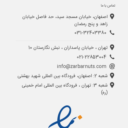
تماس با ما
اصفهان، خیابان مسجد سید، حد فاصل خیابان
زاهد و پنج رمضان
031-32403380
تهران ، خیابان پاسداران ، نبش نگارستان 10
021-22853004
info@zarbarnuts.com
شعبه 2: اصفهان، فرودگاه بین المللی شهید بهشتی
شعبه 3: تهران ، فرودگاه بین المللی امام خمینی
(ره)