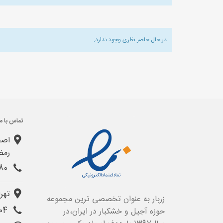
در حال حاضر نظری وجود ندارد.
تماس با ما
اصف
رمض
031-32403380
تهرا
زربار به عنوان تخصصی ترین مجموعه
021-22853004
حوزه آجیل و خشکبار در ایران،در