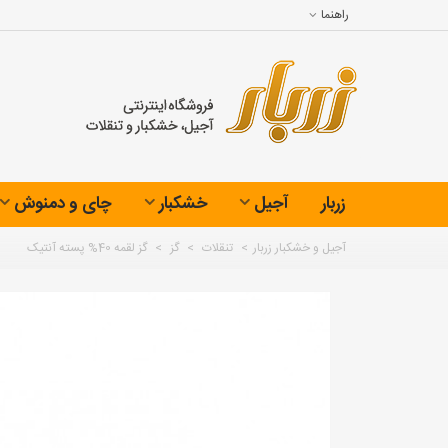
راهنما
زربار
آجیل
خشکبار
چای و دمنوش
آجیل و خشکبار زربار
>
تنقلات
>
گز
>
گز لقمه 40% پسته آنتیک