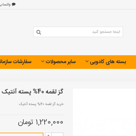
واتساپ
بسته های کادویی
سایر محصولات
سفارشات سازمان
گز لقمه 40% پسته آنتیک
خرید گز لقمه 40% پسته آنتیک
1,220,000 تومان
+