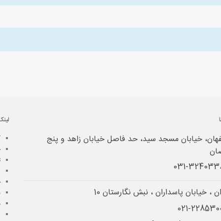
لینک
هان، خیابان مسجد سید، حد فاصل خیابان زاهد و پنج
آ
خ
ان
ت
ش
چ
ن ، خیابان پاسداران ، نبش نگارستان 10
د
م
پ