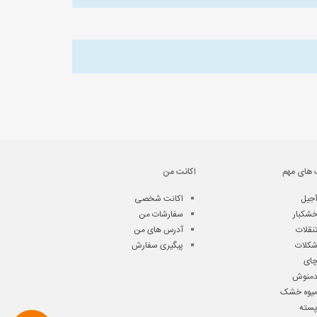
 های مهم
اکانت من
جیل
اکانت شخصی
شکبار
سفارشات من
نقلات
آدرس های من
کلات
پیگیری سفارش
ای
منوش
یوه خشک
سته