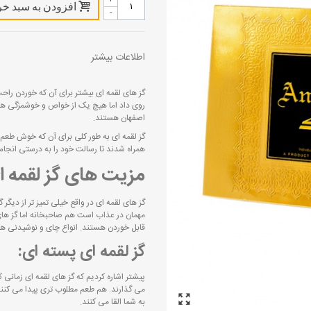
افزودن به سبد خر
-
اطلاعات بیشتر
گز های لقمه ای بیشتر برای آن که خوردن راحت
روی داد اما هیچ یک از خواص و خوشمزگی های
اصفهان هستند.
گز لقمه ای به طور کلی برای آن که خوش طعم تر
همراه شدند تا رسالت خود را به درستی انجام
مزیت های گز لقمه ا
گز های لقمه ای در واقع خیلی تمیز تر از دیگر
مهمان در عذاب است هم صاحبخانه اما گز های 
قابل خوردن هستند. انواع چای و نوشیدنی های
گز لقمه ای پسته ای:
پیشتر اشاره کردیم که گز های لقمه ای زمانی 
می گذارند. هم طعم مطلوب تری پیدا می کنن
به شما القا می کنند.