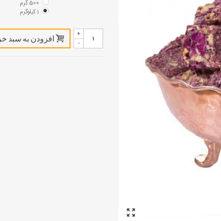
500 گرم
1 کیلوگرم
+
افزودن به سبد خر
-