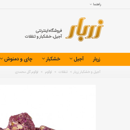
راهنما
زربار
آجیل
خشکبار
چای و دمنوش
آجیل و خشکبار زربار
>
تنقلات
>
لوکوم
>
لوکوم گل محمدی