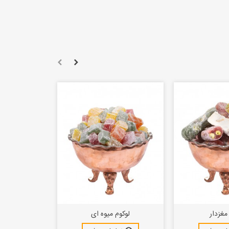
مغزدار
لوکوم میوه ای