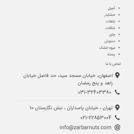
آجیل
خشکبار
تنقلات
شکلات
چای
دمنوش
میوه خشک
پسته
تماس با ما
اصفهان، خیابان مسجد سید، حد فاصل خیابان
زاهد و پنج رمضان
031-32403380
تهران ، خیابان پاسداران ، نبش نگارستان 10
021-22853004
info@zarbarnuts.com