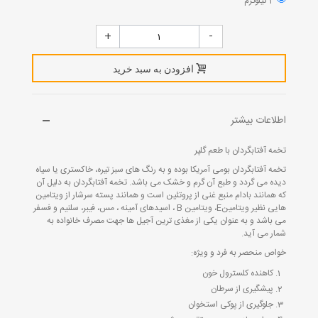
1 کیلوگرم
+
-
افزودن به سبد خرید
اطلاعات بیشتر
تخمه آفتابگردان با طعم گلپر
تخمه آفتابگردان بومی آمریکا بوده و به رنگ های سبز تیره، خاکستری یا سیاه
دیده می گردد و طبع آن گرم و خشک می باشد. تخمه آفتابگردان به دلیل آن
که همانند بادام منبع غنی از پروتئین است و همانند پسته سرشار از ویتامین
هایی نظیر ویتامینE، ویتامین B ، اسیدهای آمینه ، مس، فیبر، سلنیم و فسفر
می باشد و به عنوان یکی از مغذی ترین آجیل ها جهت مصرف خانواده به
شمار می آید.
خواص منحصر به فرد و ویژه:
کاهنده کلسترول خون
پیشگیری از سرطان
جلوگیری از پوکی استخوان