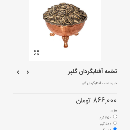
تخمه آفتابگردان گلپر
خرید تخمه آفتابگردان گلپر
866,000 تومان
وزن
250 گرم
500 گرم