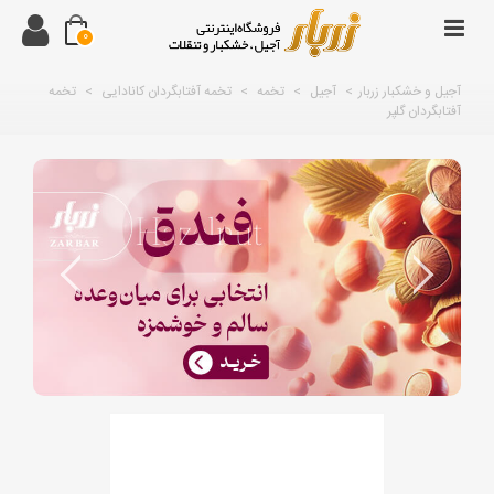
0
آجیل و خشکبار زربار
>
آجیل
>
تخمه
>
تخمه آفتابگردان کانادایی
>
تخمه
آفتابگردان گلپر