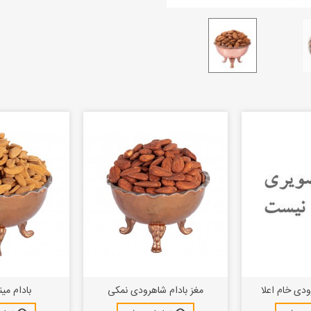
ودی خام اعلا
مغز بادام شاهرودی نمکی
بادام می