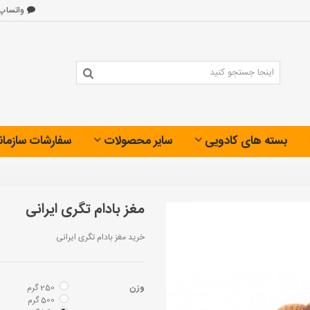
واتساپ
بسته های کادویی
سایر محصولات
سفارشات سازمان
مغز بادام تگری ایرانی
خرید مغز بادام تگری ایرانی
وزن
250 گرم
500 گرم