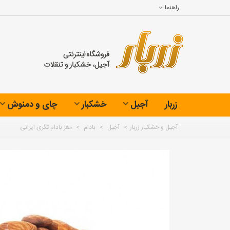
راهنما
زربار
آجیل
خشکبار
چای و دمنوش
آجیل و خشکبار زربار
>
آجیل
>
بادام
>
مغز بادام تگری ایرانی