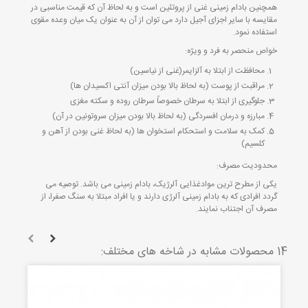
همچنین بادام زمینی غنی از پروتئین است و به لحاظ آن که قیمت مناسبی در
مقایسه با سایر اجزای آجیل دارد می توان از آن به عنوان یک میان وعده مقوی
استفاده نمود.
خواص منحصر به فرد و ویژه:
محافظت از ابتلا به آلزایمر(غنی از نیاسین)
مراقبت از پوست (به لحاظ بالا بودن میزان آنتی اکسیدان ها)
جلوگیری از ابتلا به سرطان خصوصاً سرطان روده و سکته مغزی
مبارزه و درمان افسردگی (به لحاظ بالا بودن میزان سروتونین در آن)
کمک به سلامت و استحکام استخوان ها (به لحاظ غنی بودن از آهن و
کلسیم)
محدودیت مصرف:
یکی از مطرح ترین موادغذایی آلرژیک، بادام زمینی می باشد. توصیه می
گردد افرادی که به بادام زمینی آلرژی دارند و یا افراد مبتلا به سنگ صفرا، از
مصرف آن اجتناب نمایند.
14 محصولات مشابه در شاخه های مختلف: