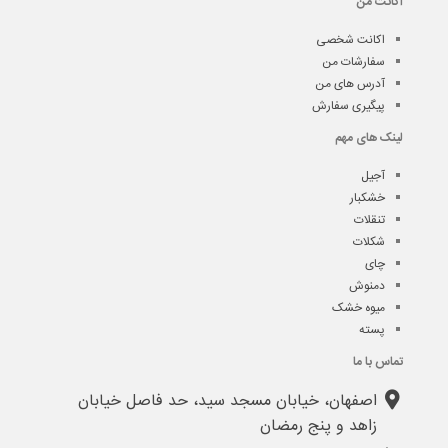
اکانت من
اکانت شخصی
سفارشات من
آدرس های من
پیگیری سفارش
لینک های مهم
آجیل
خشکبار
تنقلات
شکلات
چای
دمنوش
میوه خشک
پسته
تماس با ما
اصفهان، خیابان مسجد سید، حد فاصل خیابان
زاهد و پنج رمضان