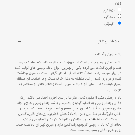
وزن
250 گرم
500 گرم
1 کیلوگرم
اطلاعات بیشتر
بادام زمینی آستانه:
بادام زمینی بومی برزیل است اما امروزه در مناطق مختلف دنیا مانند چین،
هند و ایران کاشت می گردد.یکی از بهترین انواع بادام زمینی های تولید شده
در ایران مربوط به منطقه آستانه اشرفیه استان گیلان است.محصول برداشت
شده و فرآوری شده از این منطقه به دلیل خاک سبک و با کیفیت آن منطقه
بسیار خوشمزه تر از سایر انواع بادام زمینی است و طعم خاص و منحصر به
فردی دارد.
بادام زمینی یکی از مقوی ترین مغز ها در بین اجزای آجیل می باشد.ارزش
غذایی بادام زمینی به اندازه گردو و بادام می باشد. بادام زمینی حاوی مواد
مغذی همچون منگنز ، نیاسین، فیبر، فسفر و اسید فولیک است که علاوه بر
نقش تاثیرگذار در سلامتی بدن، باعث کاهش خطر بیماری های قلبی، کنترل
وزن، تثبیت سطح
قند خون
، افزایش متابولیک در بدن انسان می گردد.به
لحاظ آن که بادام زمینی کربوهیدرات کمی دارد و میزان فیبر آن بالاست جهت
رژیم های غذایی بسیار مناسب است.