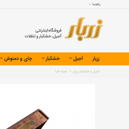
راهنما
زربار
آجیل
خشکبار
چای و دمنوش
آجیل و خشکبار زربار
>
جعبه افرا