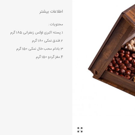
اطلاعات بیشتر
محتویات :
1.پسته اکبری لوکس زعفرانی 185 گرم
2.فندق نمکی 180 گرم
3.بادام محب خال نمکی 150 گرم
4.مغز گردو 150 گرم