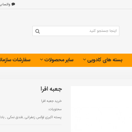
واتساپ
بسته های کادویی
سایر محصولات
سفارشات سازمان
جعبه افرا
خرید جعبه افرا
محتویات:
پسته اکبری لوکس زعفرانی ,فندق نمکی , باد