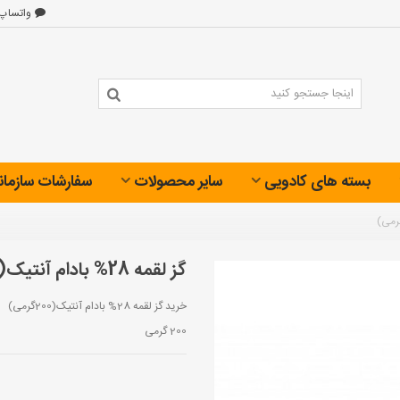
واتساپ
بسته های کادویی
سایر محصولات
سفارشات سازمان
گز لقمه 28% بادام آنتیک(200گرمی)
خرید گز لقمه 28% بادام آنتیک(200گرمی)
200 گرمی