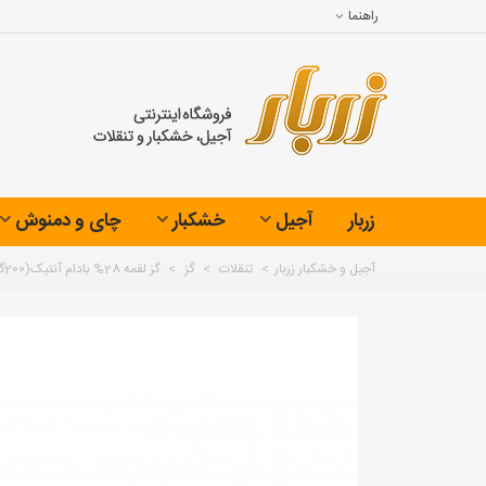
راهنما
زربار
آجیل
خشکبار
چای و دمنوش
آجیل و خشکبار زربار
>
تنقلات
>
گز
>
گز لقمه 28% بادام آنتیک(200گرمی)