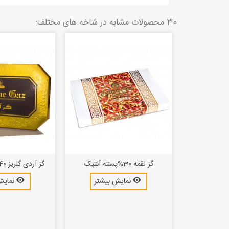
30 محصولات مشابه در شاخه های مختلف:
گز لقمه 30%پسته آنتیک
گز آردی گلریز 40% بادام آنتیک
بیشتر
نمایش بیشتر
نمایش