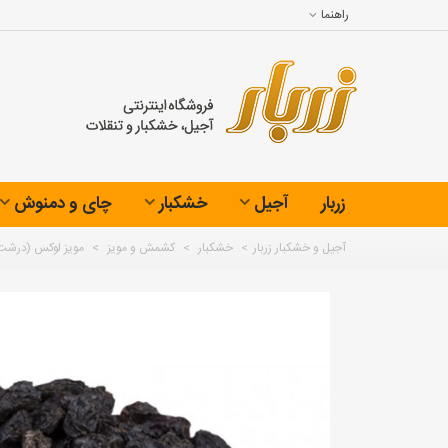
راهنما
زربار
آجیل
خشکبار
چای و دمنوش
آجیل و خشکبار زربار
>
خشکبار
>
کشمش و مویز
>
مویز لوکس (درشت