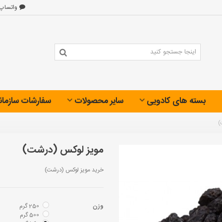
واتساپ
بسته های کادویی
سایر محصولات
سفارشات سازمان
)
مویز لوکس (درشت)
خرید مویز لوکس (درشت)
وزن
250 گرم
500 گرم