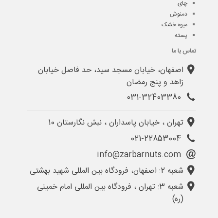
چای
دمنوش
میوه خشک
پسته
تماس با ما
اصفهان، خیابان مسجد سید، حد فاصل خیابان
زاهد و پنج رمضان
031-32403380
تهران ، خیابان پاسداران ، نبش نگارستان 10
021-22853004
info@zarbarnuts.com
شعبه 2: اصفهان، فرودگاه بین المللی شهید بهشتی
شعبه 3: تهران ، فرودگاه بین المللی امام خمینی
(ره)