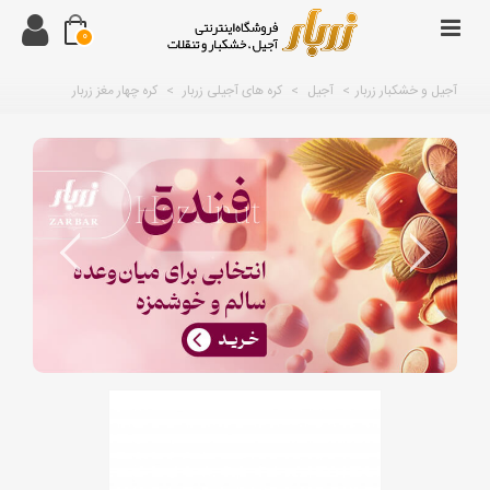
0
آجیل و خشکبار زربار
>
آجیل
>
کره های آجیلی زربار
>
کره چهار مغز زربار