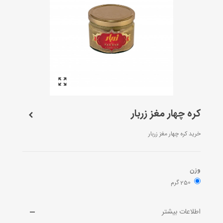
کره چهار مغز زربار
خرید کره چهار مغز زربار
وزن
250 گرم
اطلاعات بیشتر