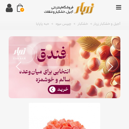
0
آجیل و خشکبار زربار
>
خشکبار
>
چیپس میوه
>
حبه پاپایا