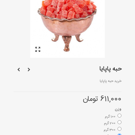
حبه پاپایا
خرید حبه پاپایا
611,000 تومان
وزن
100 گرم
200 گرم
300 گرم