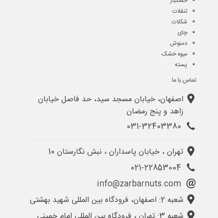
خشکبار
تنقلات
شکلات
چای
دمنوش
میوه خشک
پسته
تماس با ما
اصفهان، خیابان مسجد سید، حد فاصل خیابان
زاهد و پنج رمضان
031-32403380
تهران ، خیابان پاسداران ، نبش نگارستان 10
021-22853004
info@zarbarnuts.com
شعبه 2: اصفهان، فرودگاه بین المللی شهید بهشتی
شعبه 3: تهران ، فرودگاه بین المللی امام خمینی