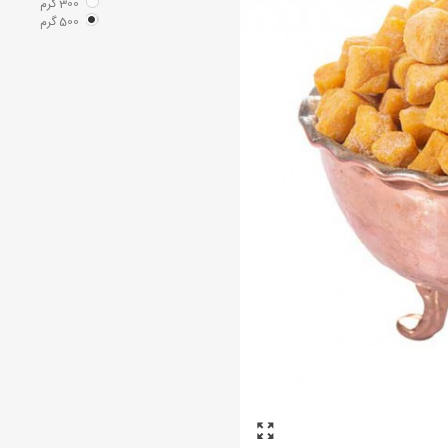
300 گرم
500 گرم