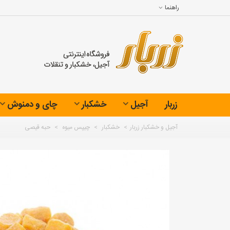
راهنما
زربار
آجیل
خشکبار
چای و دمنوش
آجیل و خشکبار زربار
>
خشکبار
>
چیپس میوه
>
حبه قیصی