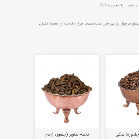
 بودن از پتاسیم و منگنز)
 ۱۵ الی ۲۰ عدد (حدود ۳۰ گرم) چلغوز در طول روز بی ضرر است.مصرف میزان مناسب آن معمولا مشکل
چلغوزه) نمکی
تخمه صنوبر (چلغوزه )خام