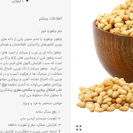
1 کیلوگرم
اطلاعات بیشتر
مغز چلغوزه شور :
چلغوز، چلغوزه یا تخم صنوبر یکی از دانه های
بومی کشورهای پاکستان، افغانستان و هیمال
چلغوز دانه ای پر چرب و سرشار از اسید های
است.چ
می گردد. چلغوز سرشار از تک چربی اشباع ن
حفاظت از سرخرگ ها از هرگونه آسیب و در ن
چربی تک اشباع نشده، آهن، و پروتئین موجو
روزانه‌ی چلغوز می‌تواند به کنترل
دیابت نوع ۲
نظیر
اختلال بینایی
و
سکته‌ی مغزی
پیشگیری م
با محلول نمک مخلوط می گردد.
خواص منحصر به فرد و ویژه:
رفع سنگ مثانه
تقویت سیستم ایمنی بدن
افزایش عملکرد مغز و تقویت حافظه
ایجاد حس سیری و جلوگیری از افزایش و