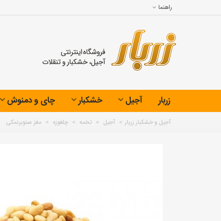
راهنما
زربار
آجیل
خشکبار
چای و دمنوش
آجیل و خشکبار زربار
>
آجیل
>
تخمه
>
چلغوزه
>
مغز صنوبرنمکی