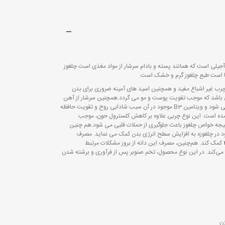
 آجیلی است که همانند پسته و بادام سرشار از مواد مغذی است.چلغوز
یا است.طبع چلغوز گرم و خشک است.
 چرب غیر اشباع مفید و همچنین اسید های آمینه ضروری برای بدن
لغوز غنی از ویتامین های A،E و K می باشد که موجب تقویت پوست و مو می گردد.همچنین سرشار از آهن
است که سبب افزایش گلبول های قرمز بدن می شود و ویتامین B3 موجود در آن سبب شادابی روح و تقویت حافظه
شده است. این نوع چربی علاوه بر کاهش کلسترول حون، موجب
تیجه خواص چلغوز باعث جلوگیری از حملات قلبی می شود.هم چنین
د در چلغوزه به افزایش سطح انرژی بدن کمک می نماید. مصرف
کمک کند. هم‌چنین، مصرف این دانه‌ از بروز مشکلات مرتبط
ی‌کند. در این نوع محصول، تخم صنوبر پس از فرآوری و برشته شدن
زن