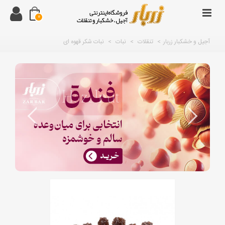
0
آجیل و خشکبار زربار
>
تنقلات
>
نبات
>
نبات شکر قهوه ای