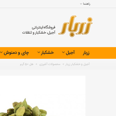
راهنما
زربار
آجیل
خشکبار
چای و دمنوش
آجیل و خشکبار زربار
>
محصولات آشپزی
>
هل 50 گرم