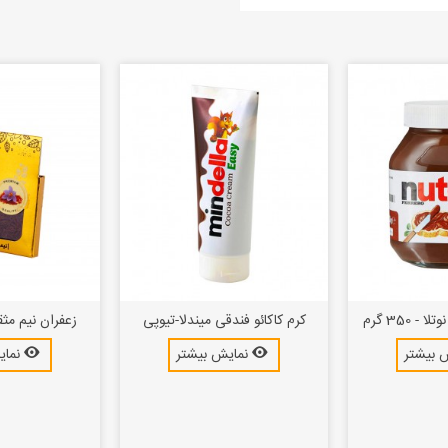
- 350 گرم
کرم کاکائو فندقی میندلا-تیوپی
زعفران نیم مثق
 بیشتر
نمایش بیشتر
نمای