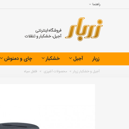
راهنما
زربار
آجیل
خشکبار
چای و دمنوش
آجیل و خشکبار زربار
>
محصولات آشپزی
>
فلفل سیاه