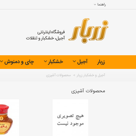
راهنما
زربار
آجیل
خشکبار
چای و دمنوش
آجیل و خشکبار زربار
>
محصولات آشپزی
محصولات آشپزی