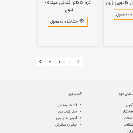
ل کادویی زربار
کرم کاکائو فندقی میندلا-
تیوپی
ه محصول
مشاهده محصول
3
2
1
 های مهم
اکانت من
جیل
اکانت شخصی
شکبار
سفارشات من
نقلات
آدرس های من
کلات
پیگیری سفارش
ای