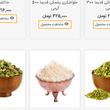
حلواشکری پشمکی قدیما 300
حلواشکری پشمکی قدیما 500
خاکشیر
می
گرمی
216,000 توما
ان
325,000 تومان
مشاهد
ه محصول
مشاهده محصول