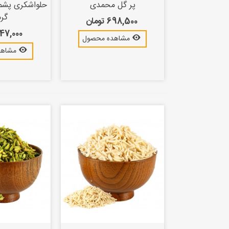
پر گل محمدی
گر
698,500 تومان
247,000 توم
مشاهده محصول
مشاهد