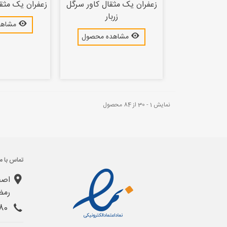
زعفران یک مثقال کاور سرگل
زعفران یک مثقا
زربار
مشاهد
مشاهده محصول
نمایش 1 - 30 از 84 محصول
تماس با ما
اصف
رمض
031-32403380