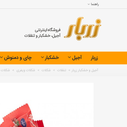
راهنما
زربار
آجیل
خشکبار
چای و دمنوش
آجیل و خشکبار زربار
>
تنقلات
>
شکلات
>
شکلات ویفری
>
شکلات ب