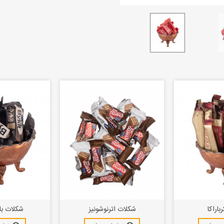
باراکا
شکلات اترنوشونیز
شکلات با