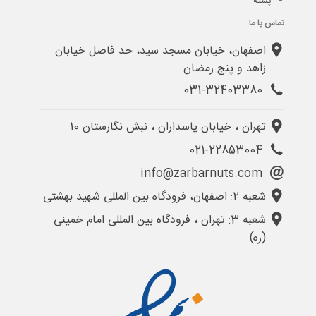
پسته
تماس با ما
اصفهان، خیابان مسجد سید، حد فاصل خیابان
زاهد و پنج رمضان
031-32403380
تهران ، خیابان پاسداران ، نبش نگارستان 10
021-22853004
info@zarbarnuts.com
شعبه 2: اصفهان، فرودگاه بین المللی شهید بهشتی
شعبه 3: تهران ، فرودگاه بین المللی امام خمینی
(ره)