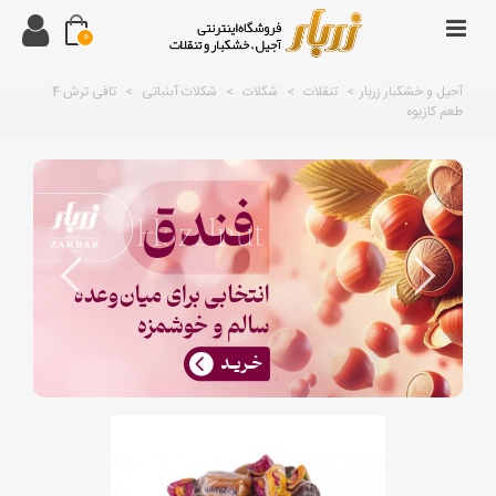
0
آجیل و خشکبار زربار
>
تنقلات
>
شکلات
>
شکلات آبنباتی
>
تافی ترش 4
طعم کازیوه