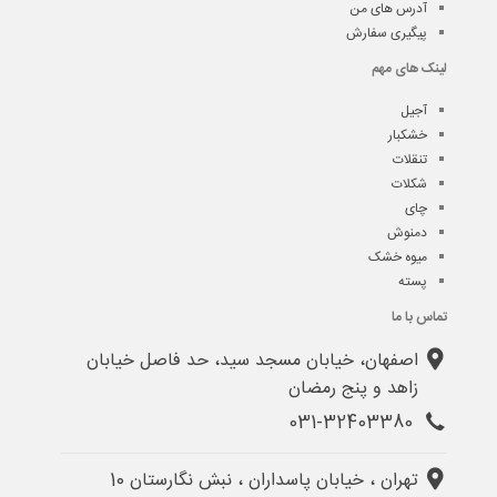
آدرس های من
پیگیری سفارش
لینک های مهم
آجیل
خشکبار
تنقلات
شکلات
چای
دمنوش
میوه خشک
پسته
تماس با ما
اصفهان، خیابان مسجد سید، حد فاصل خیابان
زاهد و پنج رمضان
031-32403380
تهران ، خیابان پاسداران ، نبش نگارستان 10