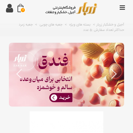
0
آجیل و خشکبار زربار
>
بسته های ویژه
>
جعبه های چوبی
>
جعبه زمرد
حداکثر تعداد سفارش :5 عدد