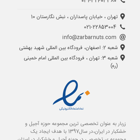
031-32403380
تهران ، خیابان پاسداران ، نبش نگارستان 10
021-22853004
info@zarbarnuts.com
شعبه 2: اصفهان، فرودگاه بین المللی شهید بهشتی
شعبه 3: تهران ، فرودگاه بین المللی امام خمینی
(ره)
زربار به عنوان تخصصی ترین مجموعه حوزه آجیل و
خشکبار در ایران،در سال1397 با هدف ایجاد یک
مجموعه ی تخصصی در حوزه آجیل و خشکبار در استان