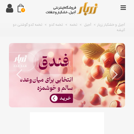
0
آجیل و خشکبار زربار
>
آجیل
>
تخمه
>
تخمه کدو
>
تخمه کدو گوشتی دو
آتیشه