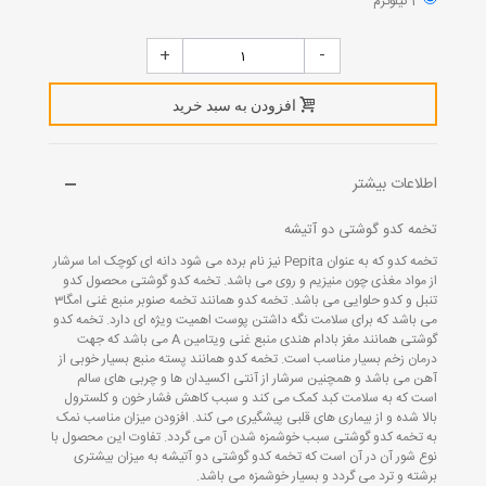
1 کیلوگرم
+
-
افزودن به سبد خرید
اطلاعات بیشتر
تخمه کدو گوشتی دو آتیشه
تخمه کدو که به عنوان Pepita نیز نام برده می شود دانه ای کوچک اما سرشار
از مواد مغذی چون منیزیم و روی می باشد. تخمه کدو گوشتی محصول کدو
تنبل و کدو حلوایی می باشد. تخمه کدو همانند تخمه صنوبر منبع غنی امگا3
می باشد که برای سلامت نگه داشتن پوست اهمیت ویژه ای دارد. تخمه کدو
گوشتی همانند مغز بادام هندی منبع غنی ویتامین A می باشد که جهت
درمان زخم بسیار مناسب است. تخمه کدو همانند پسته منبع بسیار خوبی از
آهن می باشد و همچنین سرشار از آنتی اکسیدان ها و چربی های سالم
است که به سلامت کبد کمک می کند و سبب کاهش فشار خون و کلسترول
بالا شده و از بیماری های قلبی پیشگیری می کند. افزودن میزان مناسب نمک
به تخمه کدو گوشتی سبب خوشمزه شدن آن می گردد. تفاوت این محصول با
نوع شور آن در آن است که تخمه کدو گوشتی دو آتیشه به میزان بیشتری
برشته و ترد می گردد و بسیار خوشمزه می باشد.