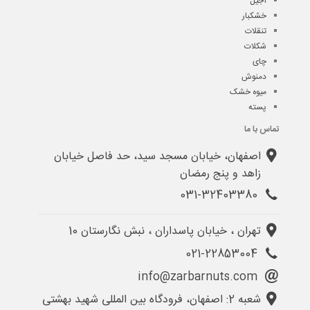
آجیل
خشکبار
تنقلات
شکلات
چای
دمنوش
میوه خشک
پسته
تماس با ما
اصفهان، خیابان مسجد سید، حد فاصل خیابان
زاهد و پنج رمضان
031-32403380
تهران ، خیابان پاسداران ، نبش نگارستان 10
021-22853004
info@zarbarnuts.com
شعبه 2: اصفهان، فرودگاه بین المللی شهید بهشتی