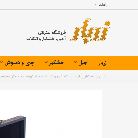
راهنما
زربار
آجیل
خشکبار
چای و دمنوش
آجیل و خشکبار زربار
>
بسته های ویژه
>
جعبه هورسان:حداکثر سفارش 2عد