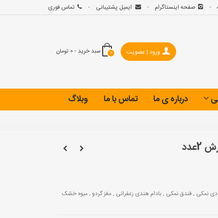
صفحه اینستاگرام
ایمیل پشتیبانی
تماس فوری
سبد خرید
-
0 تومان
ورود | عضویت
0
ی
درباره ی ما
تماس با ما
وبلاگ
عدد
دی نمکی , فندق نمکی , بادام هندی زعفرانی , مغز گردو , میوه خشک