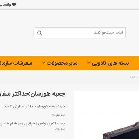
واتساپ
بسته های کادویی
سایر محصولات
سفارشات سازمان
د
جعبه هورسان:حداکثر سفارش 2
خرید جعبه هورسان:حداکثر سفارش 2عدد
محتویات :
پسته اکبری لوکس زعفرانی , مغز بادام شاهرو
مخلوط