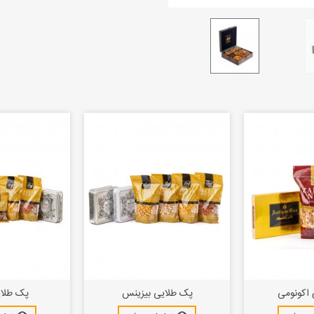
 اکونومی
پک طلایی بیزینس
پک طلای