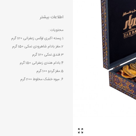
اطلاعات بیشتر
محتویات :
1.پسته اکبری لوکس زعفرانی 120 گرم
2.مغز بادام شاهرودی نمکی 150 گرم
3.فندق نمکی 120 گرم
4.بادام هندی زعفرانی 150 گرم
5.مغز گردو 100 گرم
6. میوه خشک مخلوط 200 گرم