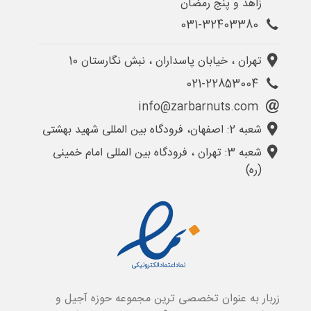
زاهد و پنج رمضان
031-32403380
تهران ، خیابان پاسداران ، نبش نگارستان 10
021-22853004
info@zarbarnuts.com
شعبه 2: اصفهان، فرودگاه بین المللی شهید بهشتی
شعبه 3: تهران ، فرودگاه بین المللی امام خمینی
(ره)
زربار به عنوان تخصصی ترین مجموعه حوزه آجیل و