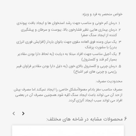
خواص منحصر به فرد و ویژه:
درمان کم خونی و مناسب جهت رشد استخوان ها و ایجاد بافت پیوندی
درمان بیماری هایی نظیر فشارخون بالا، یبوست و سرطان و پیشگیری
کننده از ایجاد سنگ صفرا
یک میان وعده فوق العاده مقوی جهت بانوان باردار (افزایش فوری انرژی
بدن) با مشورت پزشک
یک آجیل مناسب جهت افراد مبتلا به دیابت (به لحاظ دارا بودن مقادیر
بسیار کم قند و کلسترول)
درمان چربی و کلسترول بالای خون (به دلیل دارا بودن مقادیر فراوان فیبر
رژیمی و چربی های غیر اشباع)
محدودیت مصرف:
مصرف مناسب مغز بادام معمولاًمشکل خاصی را ایجاد نمیکند.اما مصرف بیش
از حد آن می تواند باعث ایجاد سنگ کلیه شود.همچنین مصرف آن در بعضی
افراد می تواند سبب ایجاد آلرژی گردد.
6 محصولات مشابه در شاخه های مختلف: