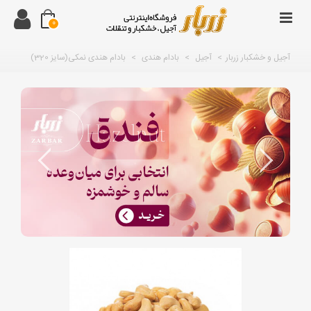
0
آجیل و خشکبار زربار
>
آجیل
>
بادام هندی
>
بادام هندی نمکی(سایز 320)