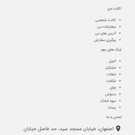
اکانت من
اکانت شخصی
سفارشات من
آدرس های من
پیگیری سفارش
لینک های مهم
آجیل
خشکبار
تنقلات
شکلات
چای
دمنوش
میوه خشک
پسته
تماس با ما
اصفهان، خیابان مسجد سید، حد فاصل خیابان