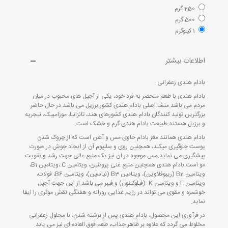
250 گرم
500 گرم
1 کیلوگرم
اطلاعات بیشتر
بادام هندی زعفرانی :
بادام هندی با طعم منحصر به فرد خود، یکی از آجیل های محبوب در میان
مردم می باشد.منشا اصلی بادام هندی کشور برزیل می باشد.در حال حاضر
بزرگترین تولید کنندگان بادام هندی کشورهای هند، تانزانیا، موزامبیک، نیجریه
و برزیل هستند.طبیعت بادام هندی گرم و خشک است.
بادام هندی همانند مغز بادام حاوی مس و آهن است که از چروک شدن
پوست جلوگیری میکند، همچنین روی و سلنیوم آن از ایجاد جوش در صورت
پیشگیری می نماید.مس موجود در آن نیز یک منبع عالی جهت رشد و تقویت
مو است.بادام هندی همچنین منبع غنی پروتئین، ویتامین C ،ویتامین B1،
ویتامین B2 (ریبوفلاوین)، ویتامین B3 (نیاسین)، ویتامین B6، فولات،
ویتامین E و ویتامین K (فیلوکینون) و فیبر می باشد.از این جهت آجیل
خوشمزه و مقوی می تواند در رژیم غذایی روزانه و هفتگی نقش موثری را ایفا
نماید.
در فرآوری این محصول، بادام هندی پس از برشته شدن، با محلول زعفرانی
مخلوط می گردد که علاوه بر ظاهر جذاب، طعم فوق العاده ای نیز می یابد.