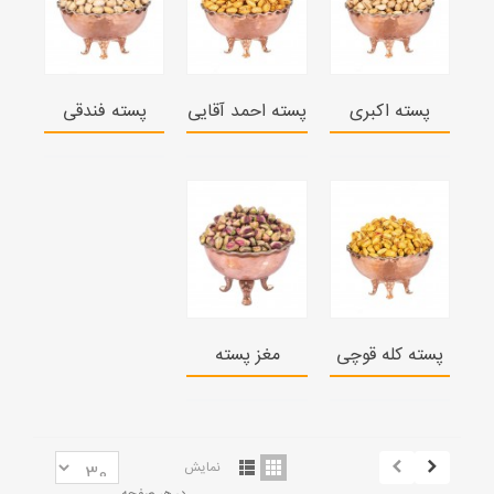
پسته اکبری
پسته احمد آقایی
پسته فندقی
پسته کله قوچی
مغز پسته
نمایش
در هر صفحه