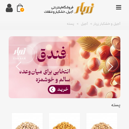
0
آجیل و خشکبار زربار
>
آجیل
>
پسته
پسته