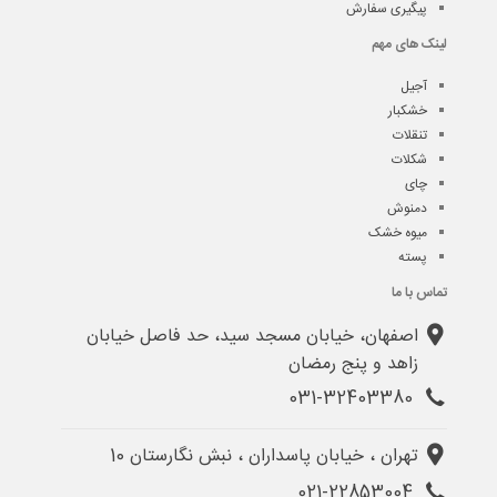
پیگیری سفارش
لینک های مهم
آجیل
خشکبار
تنقلات
شکلات
چای
دمنوش
میوه خشک
پسته
تماس با ما
اصفهان، خیابان مسجد سید، حد فاصل خیابان
زاهد و پنج رمضان
031-32403380
تهران ، خیابان پاسداران ، نبش نگارستان 10
021-22853004