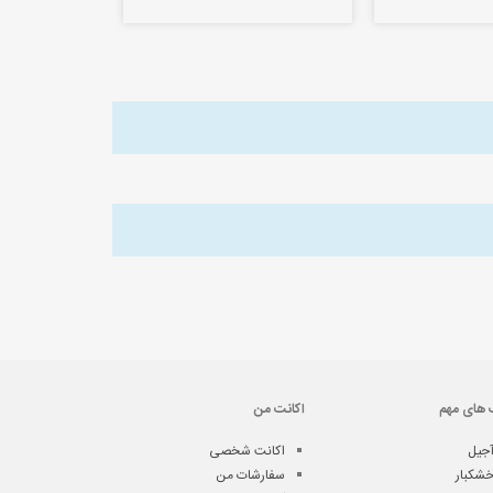
 های مهم
اکانت من
جیل
اکانت شخصی
شکبار
سفارشات من