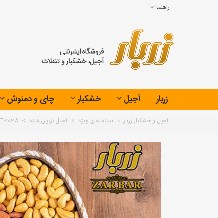
راهنما
زربار
آجیل
خشکبار
چای و دمنوش
آجیل و خشکبار زربار
>
بسته های ویژه
>
آجیل تزیین شده
>
T-1028