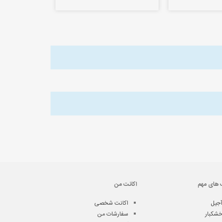
 های مهم
اکانت من
جیل
اکانت شخصی
شکبار
سفارشات من