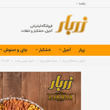
راهنما
زربار
آجیل
خشکبار
چای و دمنوش
آجیل و خشکبار زربار
>
بسته های ویژه
>
آجیل تزیین شده
>
-T-1014